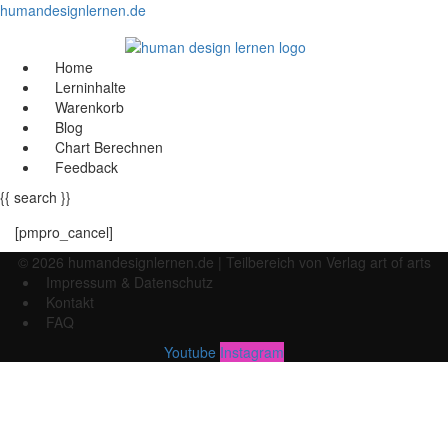
humandesignlernen.de
Menü
Home
Lerninhalte
Warenkorb
Blog
Chart Berechnen
Feedback
{{ search }}
[pmpro_cancel]
© 2026 humandesignlernen.de | Teilbereich von Verlag art of arts
Menü
Impressum & Datenschutz
Kontakt
FAQ
Youtube
Instagram
Anmelden