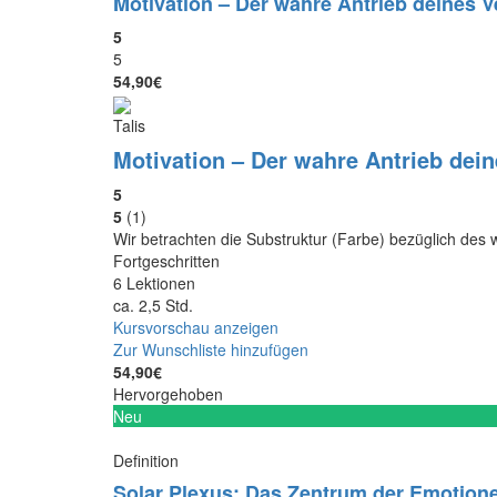
Motivation – Der wahre Antrieb deines 
5
5
54,90€
Talis
Motivation – Der wahre Antrieb dei
5
5
(1)
Wir betrachten die Substruktur (Farbe) bezüglich des 
Fortgeschritten
6 Lektionen
ca. 2,5 Std.
Kursvorschau anzeigen
Zur Wunschliste hinzufügen
54,90€
Hervorgehoben
Neu
Definition
Solar Plexus: Das Zentrum der Emotion