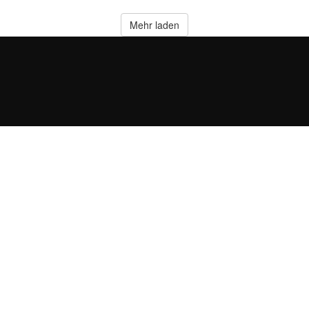
Mehr laden
us Zahlen und Buchstaben enthalten, mindestens 1 Großbuchstaben 