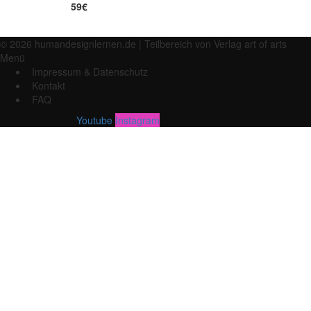
59€
© 2026 humandesignlernen.de | Teilbereich von Verlag art of arts
Menü
Impressum & Datenschutz
Kontakt
FAQ
Youtube
Instagram
Anmelden
Das Passwort muss mindestens 8 Zeichen a
Datei löschen
Are you sure you want to delete this file?
Abbrechen
Löschen