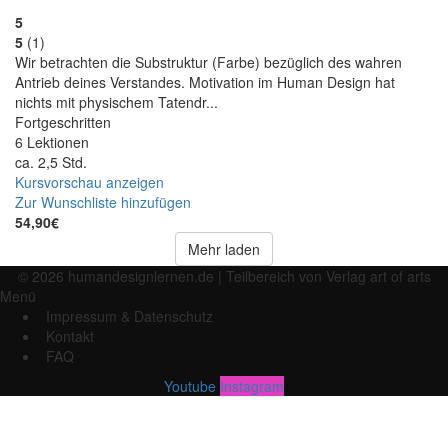
5
5
(1)
Wir betrachten die Substruktur (Farbe) bezüglich des wahren
Antrieb deines Verstandes. Motivation im Human Design hat
nichts mit physischem Tatendr...
Fortgeschritten
6 Lektionen
ca. 2,5 Std.
Kursvorschau anzeigen
Zur Wunschliste hinzufügen
54,90€
Mehr laden
© 2026 humandesignlernen.de | Teilbereich von Verlag art of arts
Menü
Impressum & Datenschutz
Kontakt
FAQ
Youtube
Instagram
Anmelden