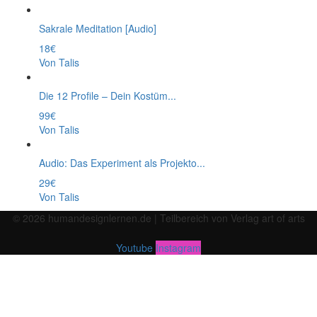
Sakrale Meditation [Audio]
18€
Von Talis
Die 12 Profile – Dein Kostüm...
99€
Von Talis
Audio: Das Experiment als Projekto...
29€
Von Talis
© 2026 humandesignlernen.de | Teilbereich von Verlag art of arts
Menü
Youtube
Instagram
Anmelden