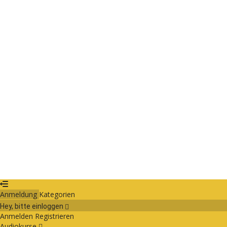
Das Passwort muss mindestens 8 Zei
Datei löschen
Are you sure you want to delete this file?
Abbrechen
Löschen
Ich bin mit der Speicherung und Verarbeitung meiner Daten durch die
Angemeldet bleiben
Anmelden
Registrieren
Passwort wiederherstellen
Zurücksetzungslink senden
Schlie
Link zum Zurücksetzen des Passworts gesendet
to your email
Bestätigungslink gesendet
Please follow the instructions sent to yo
Registrieren
Anmelden
Kein Konto?
Passwort verloren
Anmeldung
Kategorien
Hey, bitte einloggen
Anmelden
Registrieren
Audiokurse