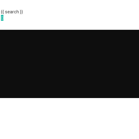
{{ search }}
gen B – 4: Die 5
ionen