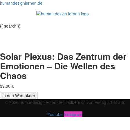
humandesignlernen.de
Menü
{{ search }}
Solar Plexus: Das Zentrum der
Emotionen – Die Wellen des
Chaos
39,00
€
Solar
In den Warenkorb
Plexus:
© 2026 humandesignlernen.de | Teilbereich von Verlag art of arts
Das
Menü
Zentrum
Youtube
Instagram
der
Anmelden
Emotionen
–