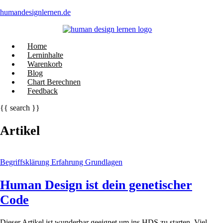
humandesignlernen.de
Menü
Home
Lerninhalte
Warenkorb
Blog
Chart Berechnen
Feedback
{{ search }}
Artikel
Begriffsklärung
Erfahrung
Grundlagen
Human Design ist dein genetischer
Code
Dieser Artikel ist wunderbar geeignet um ins HDS zu starten. Viel