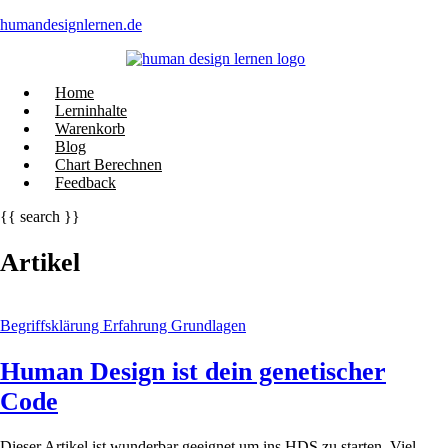
humandesignlernen.de
Menü
Home
Lerninhalte
Warenkorb
Blog
Chart Berechnen
Feedback
{{ search }}
Artikel
Begriffsklärung
Erfahrung
Grundlagen
Human Design ist dein genetischer
Code
Dieser Artikel ist wunderbar geeignet um ins HDS zu starten. Viel